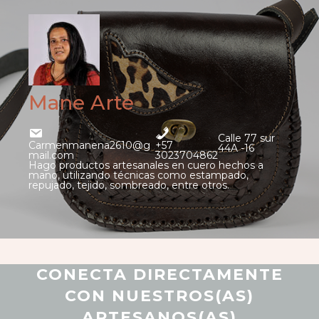
Mane Arte
Calle 77 sur
Carmenmanena2610@g
+57
44A -16
mail.com
3023704862
Hago productos artesanales en cuero hechos a
mano, utilizando técnicas como estampado,
repujado, tejido, sombreado, entre otros.
CONECTA DIRECTAMENTE
CON NUESTROS(AS)
ARTESANOS(AS)