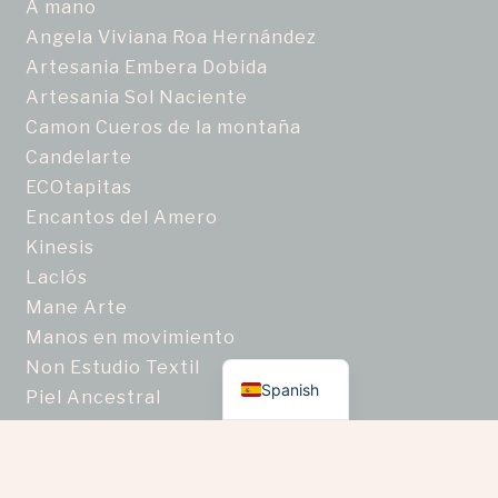
A mano
Angela Viviana Roa Hernández
Artesania Embera Dobida
Artesania Sol Naciente
Camon Cueros de la montaña
Candelarte
ECOtapitas
Encantos del Amero
Kinesis
Laclós
Mane Arte
Manos en movimiento
English
Non Estudio Textil
Spanish
Piel Ancestral
Ragam
Semillas Nativas de Colombia
Taller de joyería artesanal Zafiro Estrella