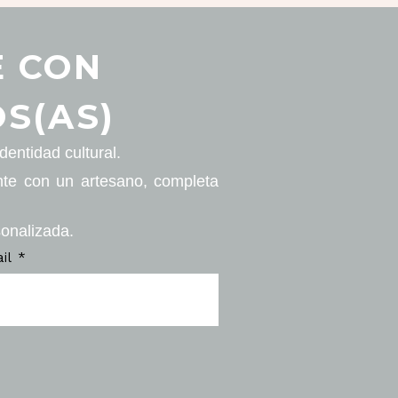
E CON
S(AS)
entidad cultural.
nte con un artesano, completa
sonalizada.
ail