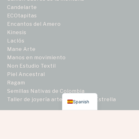
Candelarte
ECOtapitas
Encantos del Amero
Kinesis
Laclós
Mane Arte
Manos en movimiento
Non Estudio Textil
Piel Ancestral
Ragam
Semillas Nativas de Colombia
English
Taller de joyería artesanal Zafiro Estrella
Spanish