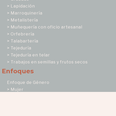
> Lapidación
> Marroquinería
> Metalistería
> Muñequería con oficio artesanal
> Orfebrería
> Talabartería
> Tejeduría
> Tejeduría en telar
> Trabajos en semillas y frutos secos
Enfoques
Enfoque de Género
> Mujer
> Hombre
Enfoque ciclo de vida
> Adulto(a)