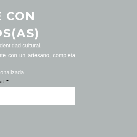
E CON
S(AS)
entidad cultural.
nte con un artesano, completa
sonalizada.
ail