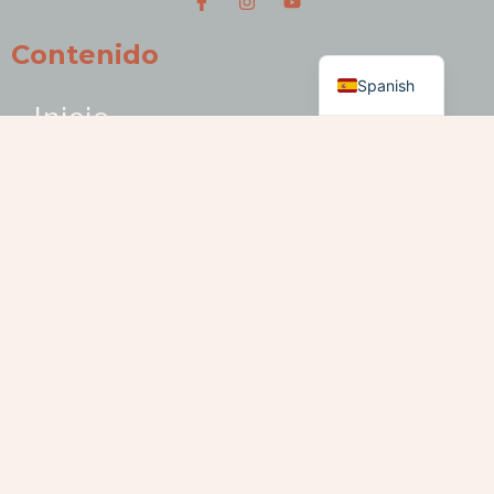
Contenido
English
Spanish
Inicio
¿Quiénes Somos?
> Proyectos en RED – Sector
Artesanías
¿Dónde Estamos?
> Distritos Culturales
> Localidades