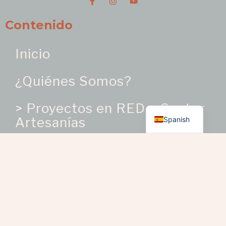
Contenido
Inicio
¿Quiénes Somos?
English
> Proyectos en RED – Sector
Artesanías
Spanish
¿Dónde Estamos?
> Distritos Culturales
> Localidades