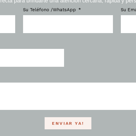
recta para brindarte una atención cercana, rápida y per
Su Teléfono /WhatsApp
Su Em
ENVIAR YA!