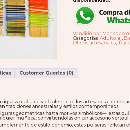
disponibilidad.
Vendido por Manos en 
Categorías:
Adulto(a)
,
Bi
Oficios artesanales
,
Teje
ticas
Customer Queries (0)
la riqueza cultural y el talento de los artesanos colomb
n tradiciones ancestrales y estilos contemporáneos.
uras geométricas hasta motivos simbólicos—, estas pulser
alquier muñeca, convirtiéndolas en un accesorio versáti
mplemento de estilo bohemio, estas pulseras reflejan el