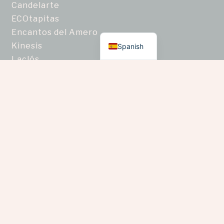
Candelarte
ECOtapitas
English
Encantos del Amero
Kinesis
Spanish
Laclós
Mane Arte
Manos en movimiento
Non Estudio Textil
Piel Ancestral
Ragam
Semillas Nativas de Colombia
Taller de joyería artesanal Zafiro Estrella