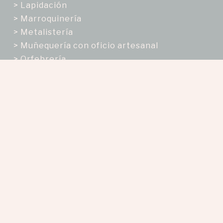
> Lapidación
> Marroquinería
> Metalistería
> Muñequería con oficio artesanal
> Orfebrería
> Talabartería
> Tejeduría
> Tejeduría en telar
> Trabajos en semillas y frutos secos
Enfoques
Enfoque de Género
> Mujer
> Hombre
Enfoque ciclo de vida
> Adulto(a)
> Adulto Mayor