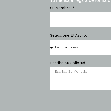
Tu mensaje llegará de forma di
Su Nombre
Seleccione El Asunto
Escriba Su Solicitud