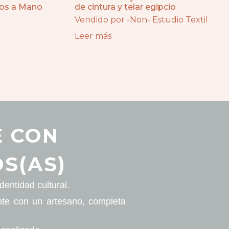
hos a Mano
de cintura y telar egipcio
Vendido por -Non- Estudio Textil
Leer más
E CON
S(AS)
entidad cultural.
nte con un artesano, completa