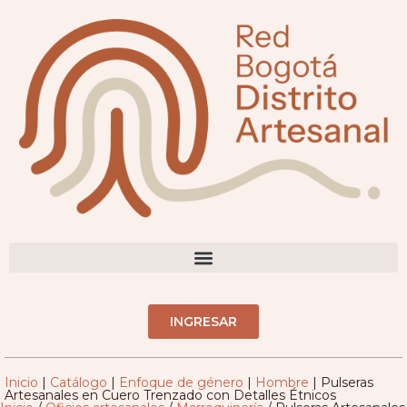
DIRECTORIO ARTESANOS(AS)
INGRESAR
Inicio
|
Catálogo
|
Enfoque de género
|
Hombre
|
Pulseras
Artesanales en Cuero Trenzado con Detalles Étnicos