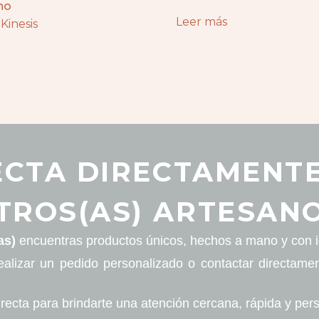
no
Leer más
Kinesis
CTA DIRECTAMENT
TROS(AS) ARTESANO
as)
encuentras productos únicos, hechos a mano y con id
ealizar un pedido personalizado o contactar directame
recta para brindarte una atención cercana, rápida y per