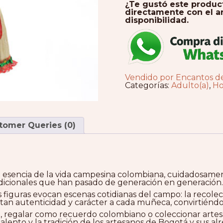
¿Te gustó este produ
directamente con el ar
disponibilidad.
Vendido por Encantos d
Categorías:
Adulto(a)
,
H
tomer Queries (0)
 esencia de la vida campesina colombiana, cuidadosamen
adicionales que han pasado de generación en generación.
tas figuras evocan escenas cotidianas del campo: la recole
tan autenticidad y carácter a cada muñeca, convirtiéndol
, regalar como recuerdo colombiano o coleccionar artesan
alento y la tradición de los artesanos de Bogotá y sus al