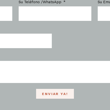
Su Teléfono /WhatsApp
Su Em
ENVIAR YA!