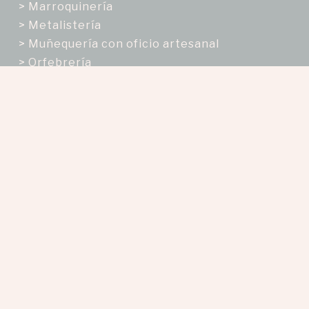
> Marroquinería
> Metalistería
> Muñequería con oficio artesanal
> Orfebrería
> Talabartería
> Tejeduría
> Tejeduría en telar
> Trabajos en semillas y frutos secos
Enfoques
Enfoque de Género
> Mujer
> Hombre
Enfoque ciclo de vida
> Adulto(a)
> Adulto Mayor
> Jóvenes