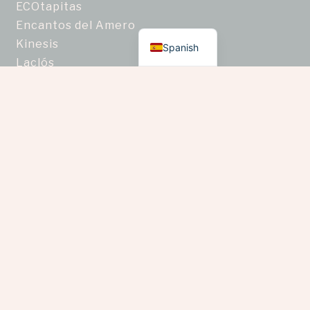
ECOtapitas
English
Encantos del Amero
Kinesis
Spanish
Laclós
Mane Arte
Manos en movimiento
Non Estudio Textil
Piel Ancestral
Ragam
Semillas Nativas de Colombia
Taller de joyería artesanal Zafiro Estrella