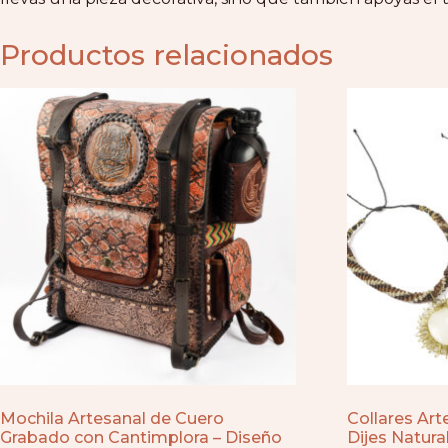
Productos relacionados
Mochila Artesanal de Cuero
Collares Art
Grabado con Cantimplora – Diseño
Dijes Natura