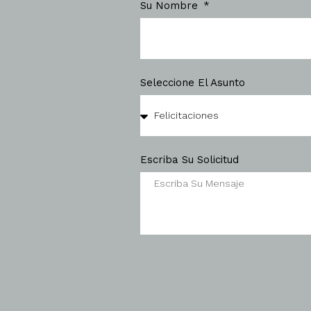
Su Nombre
Seleccione El Asunto
Escriba Su Solicitud