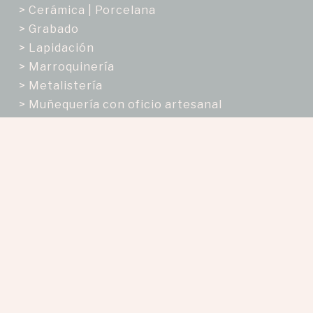
> Cerámica | Porcelana
> Grabado
> Lapidación
> Marroquinería
> Metalistería
> Muñequería con oficio artesanal
> Orfebrería
> Talabartería
> Tejeduría
> Tejeduría en telar
> Trabajos en semillas y frutos secos
Enfoques
Enfoque de Género
> Mujer
> Hombre
Enfoque ciclo de vida