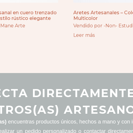
sanal en cuero trenzado
Aretes Artesanales – Col
estilo rústico elegante
Multicolor
 Mane Arte
Vendido por -Non- Estudi
Leer más
CTA DIRECTAMENT
TROS(AS) ARTESANO
as)
encuentras productos únicos, hechos a mano y con id
ealizar un pedido personalizado o contactar directame