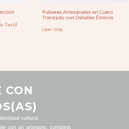
ección
Pulseras Artesanales en Cuero
Trenzado con Detalles Étnicos
o Textil
Leer más
E CON
S(AS)
entidad cultural.
nte con un artesano, completa