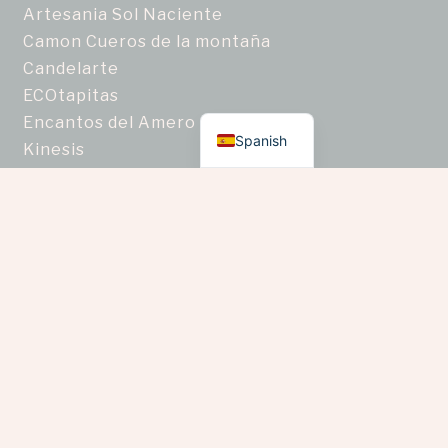
Artesania Sol Naciente
Camon Cueros de la montaña
Candelarte
ECOtapitas
English
Encantos del Amero
Spanish
Kinesis
Laclós
Mane Arte
Manos en movimiento
Non Estudio Textil
Piel Ancestral
Ragam
Semillas Nativas de Colombia
Taller de joyería artesanal Zafiro Estrella