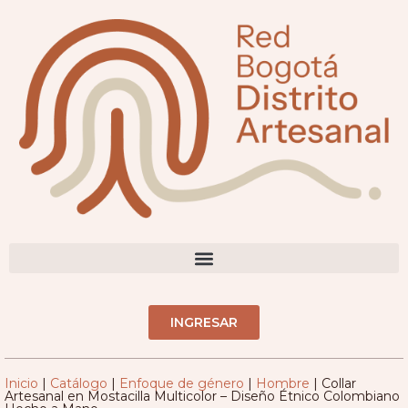
DIRECTORIO ARTESANOS(AS)
INGRESAR
Inicio
|
Catálogo
|
Enfoque de género
|
Hombre
|
Collar
Artesanal en Mostacilla Multicolor – Diseño Étnico Colombiano