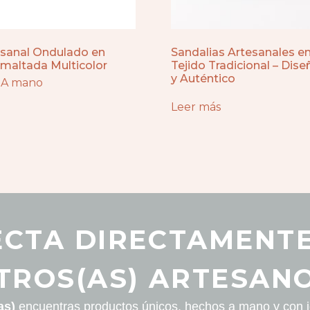
sanal Ondulado en
Sandalias Artesanales e
maltada Multicolor
Tejido Tradicional – Di
y Auténtico
 A mano
Leer más
CTA DIRECTAMENT
TROS(AS) ARTESANO
as)
encuentras productos únicos, hechos a mano y con id