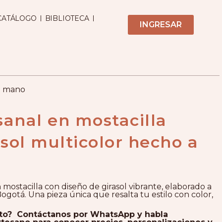
CATÁLOGO
BIBLIOTECA
INGRESAR
 a mano
sanal en mostacilla
asol multicolor hecho a
n mostacilla con diseño de girasol vibrante, elaborado a
gotá. Una pieza única que resalta tu estilo con color,
cto? Contáctanos por WhatsApp y habla