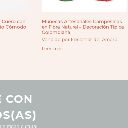
n Cuero con
Muñecas Artesanales Campesinas
seño Cómodo
en Fibra Natural – Decoración Típica
Colombiana
Vendido por Encantos del Amero
Leer más
E CON
S(AS)
entidad cultural.