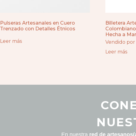
Pulseras Artesanales en Cuero
Billetera Ar
Trenzado con Detalles Étnicos
Colombiano 
Hecha a Ma
Leer más
Vendido por
Leer más
CONE
NUES
En nuestra
red de artesanos(