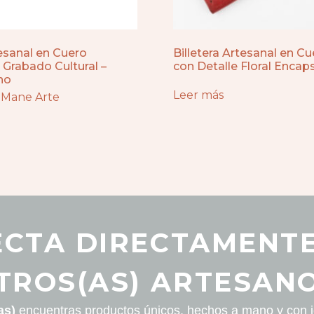
tesanal en Cuero
Billetera Artesanal en C
Grabado Cultural –
con Detalle Floral Encap
no
Leer más
 Mane Arte
CTA DIRECTAMENT
TROS(AS) ARTESANO
as)
encuentras productos únicos, hechos a mano y con id