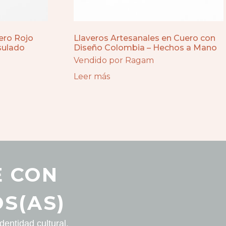
uero Rojo
Llaveros Artesanales en Cuero con
sulado
Diseño Colombia – Hechos a Mano
Vendido por Ragam
Leer más
E CON
S(AS)
entidad cultural.