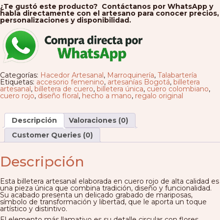
¿Te gustó este producto? Contáctanos por WhatsApp y
habla directamente con el artesano para conocer precios,
personalizaciones y disponibilidad.
Categorías:
Hacedor Artesanal
,
Marroquinería
,
Talabartería
Etiquetas:
accesorio femenino
,
artesanías Bogotá
,
billetera
artesanal
,
billetera de cuero
,
billetera única
,
cuero colombiano
,
cuero rojo
,
diseño floral
,
hecho a mano
,
regalo original
Descripción
Valoraciones (0)
Customer Queries (0)
Descripción
Esta billetera artesanal elaborada en cuero rojo de alta calidad es
una pieza única que combina tradición, diseño y funcionalidad.
Su acabado presenta un delicado grabado de mariposas,
símbolo de transformación y libertad, que le aporta un toque
artístico y distintivo.
El elemento más llamativo es su detalle circular con flores