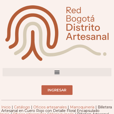
DIRECTORIO ARTESANOS(AS)
INGRESAR
Inicio
|
Catálogo
|
Oficios artesanales
|
Marroquinería
|
Billetera
Artesanal en Cuero Rojo con Detalle Floral Encapsulado