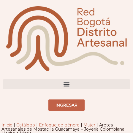
DIRECTORIO ARTESANOS(AS)
INGRESAR
Inicio
|
Catálogo
|
Enfoque de género
|
Mujer
|
Aretes
Artesanales de Mostacilla Guacamaya – Joyería Colombiana