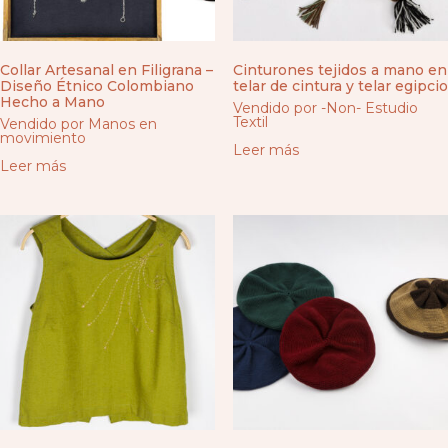
Collar Artesanal en Filigrana –
Cinturones tejidos a mano en
Diseño Étnico Colombiano
telar de cintura y telar egipcio
Hecho a Mano
Vendido por -Non- Estudio
Textil
Vendido por Manos en
movimiento
Leer más
Leer más