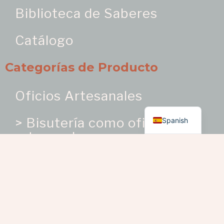
Biblioteca de Saberes
Catálogo
Categorías de Producto
Oficios Artesanales
English
> Bisutería como oficio
Spanish
artesanal
> Bordados y trabajos en
telas
> Cerámica | Porcelana