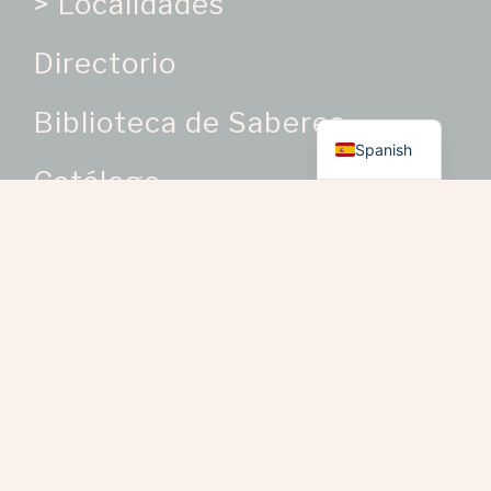
> Localidades
Directorio
English
Biblioteca de Saberes
Spanish
Catálogo
Categorías de Producto
Oficios Artesanales
> Bisutería como oficio
artesanal
> Bordados y trabajos en
telas