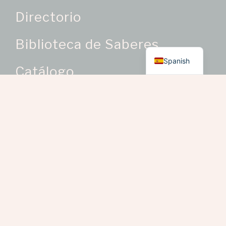
Directorio
Biblioteca de Saberes
English
Spanish
Catálogo
Categorías de Producto
Oficios Artesanales
> Bisutería como oficio
artesanal
> Bordados y trabajos en
telas