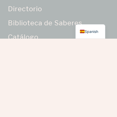
Directorio
Biblioteca de Saberes
English
Spanish
Catálogo
Categorías de Producto
Oficios Artesanales
> Bisutería como oficio
artesanal
> Bordados y trabajos en
telas