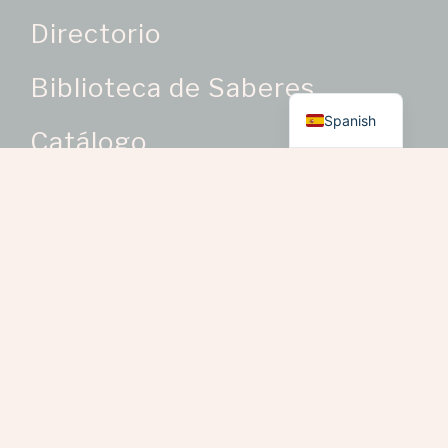
Directorio
Biblioteca de Saberes
English
Spanish
Catálogo
Categorías de Producto
Oficios Artesanales
> Bisutería como oficio
artesanal
> Bordados y trabajos en
telas