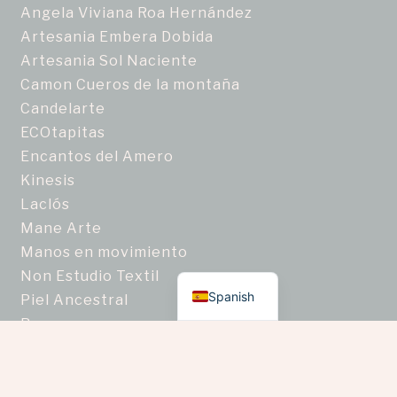
Angela Viviana Roa Hernández
Artesania Embera Dobida
Artesania Sol Naciente
Camon Cueros de la montaña
Candelarte
ECOtapitas
Encantos del Amero
Kinesis
Laclós
Mane Arte
Manos en movimiento
English
Non Estudio Textil
Spanish
Piel Ancestral
Ragam
Semillas Nativas de Colombia
Taller de joyería artesanal Zafiro Estrella