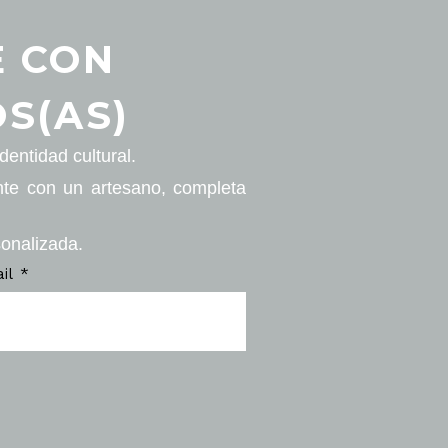
E CON
S(AS)
entidad cultural.
nte con un artesano, completa
sonalizada.
ail