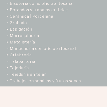
> Bisutería como oficio artesanal
> Bordados y trabajos en telas
> Cerámica | Porcelana
> Grabado
> Lapidación
> Marroquinería
> Metalistería
> Muñequería con oficio artesanal
> Orfebrería
> Talabartería
> Tejeduría
> Tejeduría en telar
> Trabajos en semillas y frutos secos
Enfoques
Enfoque de Género
> Mujer