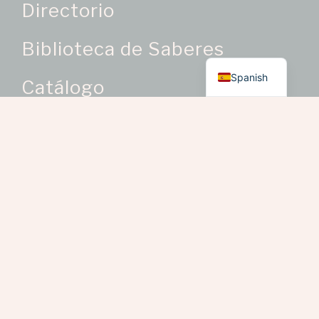
Directorio
Biblioteca de Saberes
English
Spanish
Catálogo
Categorías de Producto
Oficios Artesanales
> Bisutería como oficio
artesanal
> Bordados y trabajos en
telas