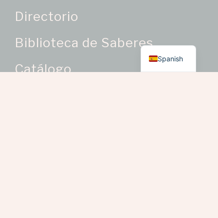
Directorio
Biblioteca de Saberes
English
Spanish
Catálogo
Categorías de Producto
Oficios Artesanales
> Bisutería como oficio
artesanal
> Bordados y trabajos en
telas