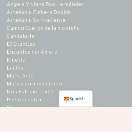
Angela Viviana Roa Hernández
Artesania Embera Dobida
Artesania Sol Naciente
Camon Cueros de la montaña
Candelarte
ECOtapitas
Encantos del Amero
Kinesis
Laclós
Mane Arte
Manos en movimiento
English
Non Estudio Textil
Spanish
Piel Ancestral
Ragam
Semillas Nativas de Colombia
Taller de joyería artesanal Zafiro Estrella