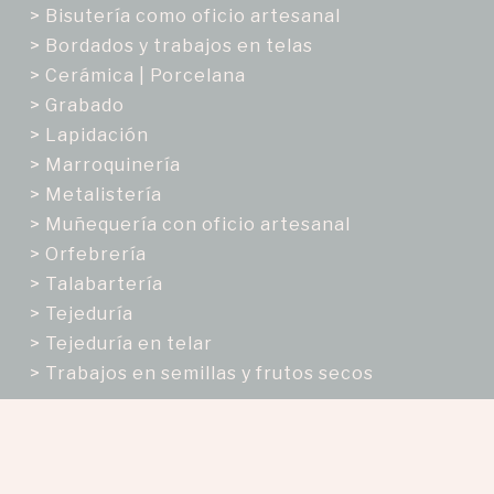
> Bisutería como oficio artesanal
> Bordados y trabajos en telas
> Cerámica | Porcelana
> Grabado
> Lapidación
> Marroquinería
> Metalistería
> Muñequería con oficio artesanal
> Orfebrería
> Talabartería
> Tejeduría
> Tejeduría en telar
> Trabajos en semillas y frutos secos
Enfoques
Enfoque de Género
> Mujer