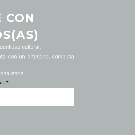
E CON
S(AS)
entidad cultural.
nte con un artesano, completa
sonalizada.
ail