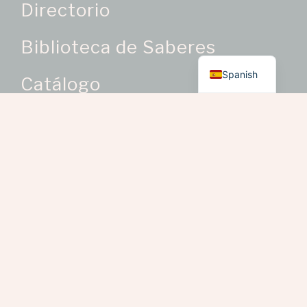
Directorio
Biblioteca de Saberes
English
Spanish
Catálogo
Categorías de Producto
Oficios Artesanales
> Bisutería como oficio
artesanal
> Bordados y trabajos en
telas