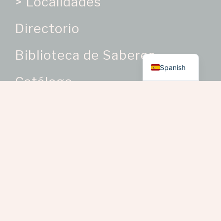
> Localidades
Directorio
English
Biblioteca de Saberes
Spanish
Catálogo
Categorías de Producto
Oficios Artesanales
> Bisutería como oficio
artesanal
> Bordados y trabajos en
telas