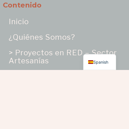
Contenido
Inicio
¿Quiénes Somos?
> Proyectos en RED – Sector
English
Artesanías
Spanish
¿Dónde Estamos?
> Distritos Culturales
> Localidades
Directorio