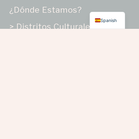
¿Dónde Estamos?
English
Spanish
> Distritos Culturales
> Localidades
Directorio
Biblioteca de Saberes
Catálogo
Categorías de Producto
Oficios Artesanales