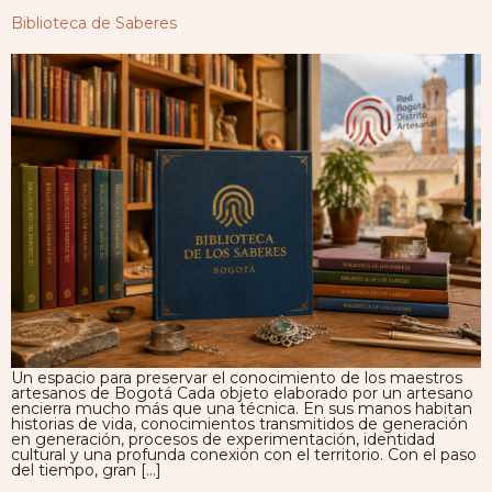
Biblioteca de Saberes
Un espacio para preservar el conocimiento de los maestros
artesanos de Bogotá Cada objeto elaborado por un artesano
encierra mucho más que una técnica. En sus manos habitan
historias de vida, conocimientos transmitidos de generación
en generación, procesos de experimentación, identidad
cultural y una profunda conexión con el territorio. Con el paso
del tiempo, gran […]