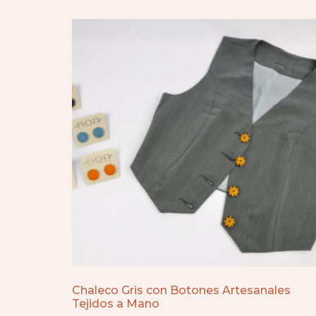
Chaleco Gris con Botones Artesanales
Tejidos a Mano