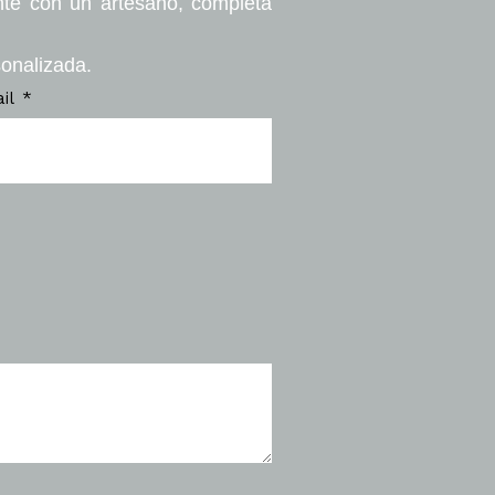
nte con un artesano, completa
sonalizada.
ail