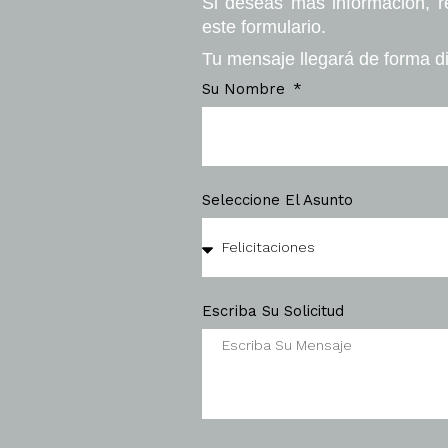
Si deseas más información, r
este formulario.
Tu mensaje llegará de forma di
Su Nombre
Seleccione El Asunto
Escriba Su Solicitud