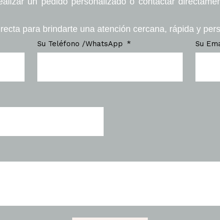
ealizar un pedido personalizado o contactar directame
recta para brindarte una atención cercana, rápida y per
Su Teléfono /WhatsApp
Su Em