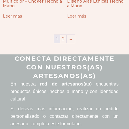
Multicolor – Choker Hecho a
Diseño Alas Étnicas Hecho
Mano
a Mano
Leer más
Leer más
1
2
→
CONECTA DIRECTAMENTE
CON NUESTROS(AS)
ARTESANOS(AS)
En nuestra
red de artesanos(as)
encuentras
productos únicos, hechos a mano y con identidad
cultural.
Si deseas más información, realizar un pedido
personalizado o contactar directamente con un
artesano, completa este formulario.