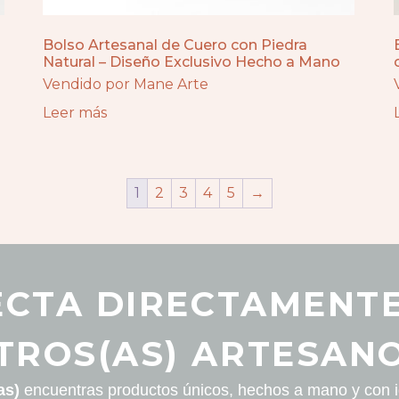
Bolso Artesanal de Cuero con Piedra
Natural – Diseño Exclusivo Hecho a Mano
Vendido por Mane Arte
Leer más
1
2
3
4
5
→
CTA DIRECTAMENT
TROS(AS) ARTESANO
as)
encuentras productos únicos, hechos a mano y con id