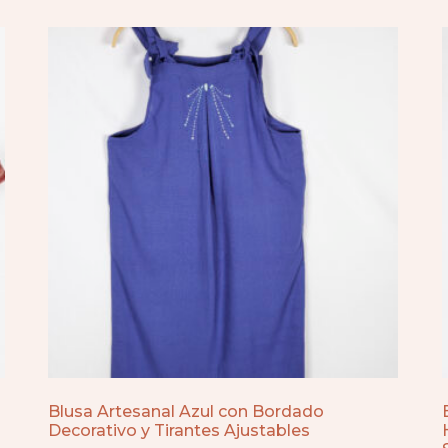
Blusa Artesanal Azul con Bordado
Decorativo y Tirantes Ajustables