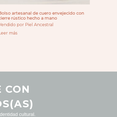
Bolso artesanal de cuero envejecido con
cierre rústico hecho a mano
Vendido por Piel Ancestral
Leer más
E CON
S(AS)
entidad cultural.