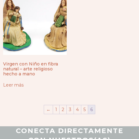
Virgen con Niño en fibra
natural – arte religioso
hecho a mano
Leer más
←
1
2
3
4
5
6
CONECTA DIRECTAMENTE