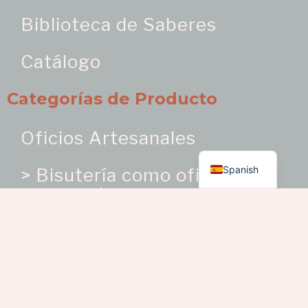
Biblioteca de Saberes
Catálogo
Categorías de Producto
Oficios Artesanales
English
Spanish
> Bisutería como oficio
artesanal
> Bordados y trabajos en
telas
> Cerámica | Porcelana