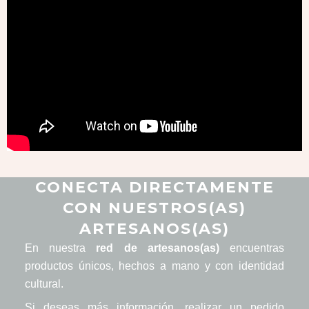
CONECTA DIRECTAMENTE
CON NUESTROS(AS)
ARTESANOS(AS)
En nuestra
red de artesanos(as)
encuentras
productos únicos, hechos a mano y con identidad
cultural.
Si deseas más información, realizar un pedido