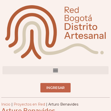
contenido
DIRECTORIO ARTESANOS(AS)
INGRESAR
Inicio
|
Proyectos en Red
|
Arturo Benavides
Arturo Benavides