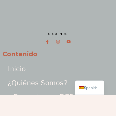
SIGUENOS
Contenido
Inicio
English
¿Quiénes Somos?
Spanish
> Proyectos en RED – Sector
Artesanías